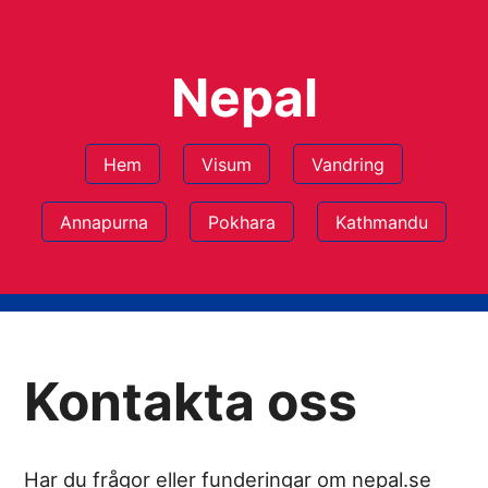
Nepal
Hem
Visum
Vandring
Annapurna
Pokhara
Kathmandu
Kontakta oss
Har du frågor eller funderingar om nepal.se